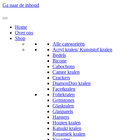
Ga naar de inhoud
Home
Over ons
Shop
Alle categorieën
Acryl kralen/ Kunststof kralen
Bedels
Bicone
Cabochons
Camee kralen
Crackers
DiamonDuo kralen
Facetkralen
Foliekralen
Gemstones
Glaskralen
Glasparels
Hangers
Houten kralen
Katsuki kralen
Keramiek kralen
Kwastjes