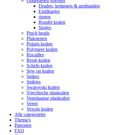
Onderdelen juwelen
Draden, kettingen & armbanden
Eindkapjes
ringen
Rondel kralen
Slotjes
Pinch beads
Plakstenen
Polaris kralen
Polymeer kralen
Rocailles
Resin kralen
Schelp kralen
Sew on kralen
Spikes
Strikjes
Swarovski kralen
Tsjechische glaskralen
Venetiaanse glaskralen
Veren
Vexolo kralen
Alle categorieën
Thema’s
Patronen
FAQ