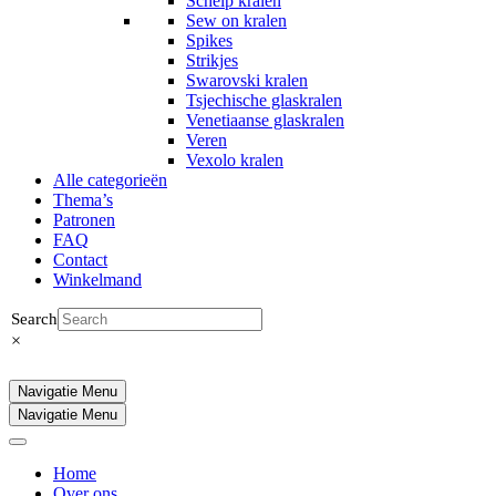
Schelp kralen
Sew on kralen
Spikes
Strikjes
Swarovski kralen
Tsjechische glaskralen
Venetiaanse glaskralen
Veren
Vexolo kralen
Alle categorieën
Thema’s
Patronen
FAQ
Contact
Winkelmand
Search
×
Navigatie Menu
Navigatie Menu
Home
Over ons