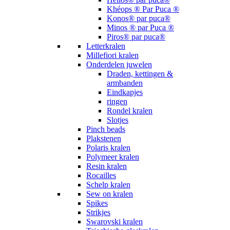
Khéops ® Par Puca ®
Konos® par puca®
Minos ® par Puca ®
Piros® par puca®
Letterkralen
Millefiori kralen
Onderdelen juwelen
Draden, kettingen &
armbanden
Eindkapjes
ringen
Rondel kralen
Slotjes
Pinch beads
Plakstenen
Polaris kralen
Polymeer kralen
Resin kralen
Rocailles
Schelp kralen
Sew on kralen
Spikes
Strikjes
Swarovski kralen