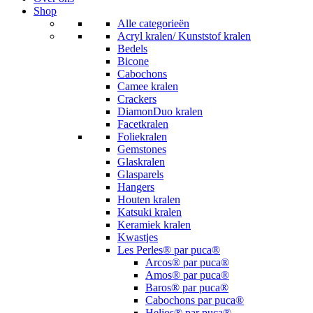
Shop
Alle categorieën
Acryl kralen/ Kunststof kralen
Bedels
Bicone
Cabochons
Camee kralen
Crackers
DiamonDuo kralen
Facetkralen
Foliekralen
Gemstones
Glaskralen
Glasparels
Hangers
Houten kralen
Katsuki kralen
Keramiek kralen
Kwastjes
Les Perles® par puca®
Arcos® par puca®
Amos® par puca®
Baros® par puca®
Cabochons par puca®
Helios® par puca®