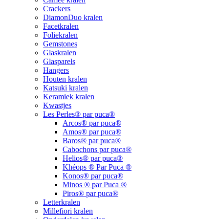
Crackers
DiamonDuo kralen
Facetkralen
Foliekralen
Gemstones
Glaskralen
Glasparels
Hangers
Houten kralen
Katsuki kralen
Keramiek kralen
Kwastjes
Les Perles® par puca®
Arcos® par puca®
Amos® par puca®
Baros® par puca®
Cabochons par puca®
Helios® par puca®
Khéops ® Par Puca ®
Konos® par puca®
Minos ® par Puca ®
Piros® par puca®
Letterkralen
Millefiori kralen