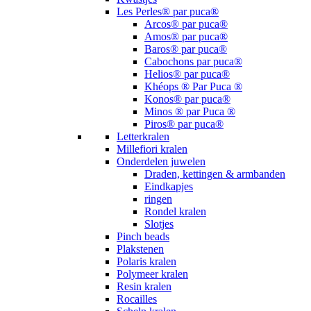
Les Perles® par puca®
Arcos® par puca®
Amos® par puca®
Baros® par puca®
Cabochons par puca®
Helios® par puca®
Khéops ® Par Puca ®
Konos® par puca®
Minos ® par Puca ®
Piros® par puca®
Letterkralen
Millefiori kralen
Onderdelen juwelen
Draden, kettingen & armbanden
Eindkapjes
ringen
Rondel kralen
Slotjes
Pinch beads
Plakstenen
Polaris kralen
Polymeer kralen
Resin kralen
Rocailles