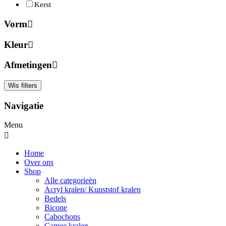
Kerst
Vorm
Kleur
Afmetingen
Wis filters
Navigatie
Menu
Home
Over ons
Shop
Alle categorieën
Acryl kralen/ Kunststof kralen
Bedels
Bicone
Cabochons
Camee kralen