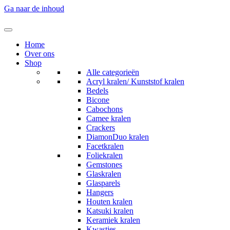
Ga naar de inhoud
Home
Over ons
Shop
Alle categorieën
Acryl kralen/ Kunststof kralen
Bedels
Bicone
Cabochons
Camee kralen
Crackers
DiamonDuo kralen
Facetkralen
Foliekralen
Gemstones
Glaskralen
Glasparels
Hangers
Houten kralen
Katsuki kralen
Keramiek kralen
Kwastjes