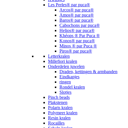
Les Perles® par puca®
Arcos® par puca®
Amos® par puca®
Baros® par puca®
Cabochons par puca®
Helios® par puca®
Khéops ® Par Puca ®
Konos® par puca®
Minos ® par Puca ®
Piros® par puca®
Letterkralen
Millefiori kralen
Onderdelen juwelen
Draden, kettingen & armbanden
Eindkapjes
ringen
Rondel kralen
Slotjes
Pinch beads
Plakstenen
Polaris kralen
Polymeer kralen
Resin kralen
Rocailles