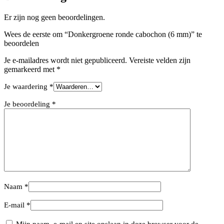
Er zijn nog geen beoordelingen.
Wees de eerste om “Donkergroene ronde cabochon (6 mm)” te
beoordelen
Je e-mailadres wordt niet gepubliceerd.
Vereiste velden zijn
gemarkeerd met
*
Je waardering
*
Je beoordeling
*
Naam
*
E-mail
*
Mijn naam, e-mail en site opslaan in deze browser voor de