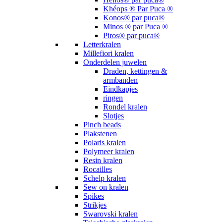
Khéops ® Par Puca ®
Konos® par puca®
Minos ® par Puca ®
Piros® par puca®
Letterkralen
Millefiori kralen
Onderdelen juwelen
Draden, kettingen &
armbanden
Eindkapjes
ringen
Rondel kralen
Slotjes
Pinch beads
Plakstenen
Polaris kralen
Polymeer kralen
Resin kralen
Rocailles
Schelp kralen
Sew on kralen
Spikes
Strikjes
Swarovski kralen