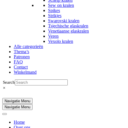
Schelp kralen
Sew on kralen
Spikes
Strikjes
Swarovski kralen
Tsjechische glaskralen
Venetiaanse glaskralen
Veren
Vexolo kralen
Alle categorieën
Thema’s
Patronen
FAQ
Contact
Winkelmand
Search
×
Navigatie Menu
Navigatie Menu
Home
Over ons