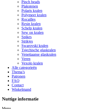
Pinch beads
Plakstenen
Polaris kralen
Polymeer kralen
Rocailles
Resin kralen
Schelp kralen
Sew on kralen
Spikes
Strikjes
Swarovski kralen
Tsjechische glaskralen
Venetiaanse glaskralen
Veren
Vexolo kralen
Alle categorieën
Thema’s
Patronen
FAQ
Contact
Winkelmand
Nuttige informatie
Menu