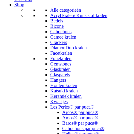
Shop
Alle categorieën
Acryl kralen/ Kunststof kralen
Bedels
Bicone
Cabochons
Camee kralen
Crackers
DiamonDuo kralen
Facetkralen
Foliekralen
Gemstones
Glaskralen
Glasparels
Hangers
Houten kralen
Katsuki kralen
Keramiek kralen
Kwastjes
Les Perles® par puca®
Arcos® par puca®
Amos® par puca®
Baros® par puca®
Cabochons par puca®
Helios® par puca®