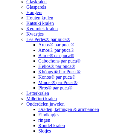
Glaskralen
Glasparels
Hangers
Houten kralen
Katsuki kralen
Keramiek kralen
Kwastjes
Les Perles® par puca®
Arcos® par puca®
Amos® par puca®
Baros® par puca®
Cabochons par puca®
Helios® par puca®
Khéops ® Par Puca ®
Konos® par puca®
Minos ® par Puca ®
Piros® par puca®
Letterkralen
Millefiori kralen
Onderdelen juwelen
Draden, kettingen & armbanden
Eindkapjes
ringen
Rondel kralen
Slotjes