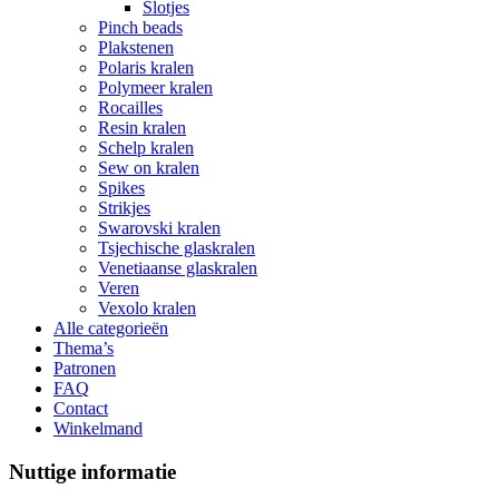
Slotjes
Pinch beads
Plakstenen
Polaris kralen
Polymeer kralen
Rocailles
Resin kralen
Schelp kralen
Sew on kralen
Spikes
Strikjes
Swarovski kralen
Tsjechische glaskralen
Venetiaanse glaskralen
Veren
Vexolo kralen
Alle categorieën
Thema’s
Patronen
FAQ
Contact
Winkelmand
Nuttige informatie