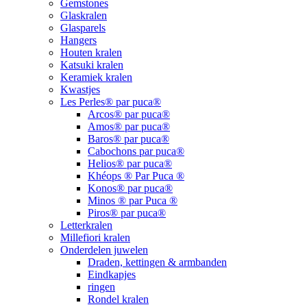
Gemstones
Glaskralen
Glasparels
Hangers
Houten kralen
Katsuki kralen
Keramiek kralen
Kwastjes
Les Perles® par puca®
Arcos® par puca®
Amos® par puca®
Baros® par puca®
Cabochons par puca®
Helios® par puca®
Khéops ® Par Puca ®
Konos® par puca®
Minos ® par Puca ®
Piros® par puca®
Letterkralen
Millefiori kralen
Onderdelen juwelen
Draden, kettingen & armbanden
Eindkapjes
ringen
Rondel kralen