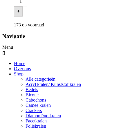
+
173 op voorraad
Navigatie
Menu
Home
Over ons
Shop
Alle categorieën
Acryl kralen/ Kunststof kralen
Bedels
Bicone
Cabochons
Camee kralen
Crackers
DiamonDuo kralen
Facetkralen
Foliekralen