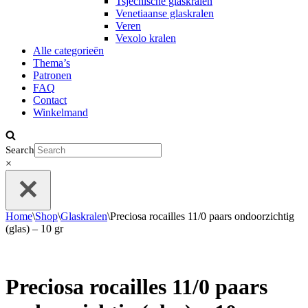
Tsjechische glaskralen
Venetiaanse glaskralen
Veren
Vexolo kralen
Alle categorieën
Thema’s
Patronen
FAQ
Contact
Winkelmand
Search
×
Home
\
Shop
\
Glaskralen
\
Preciosa rocailles 11/0 paars ondoorzichtig
(glas) – 10 gr
Preciosa rocailles 11/0 paars