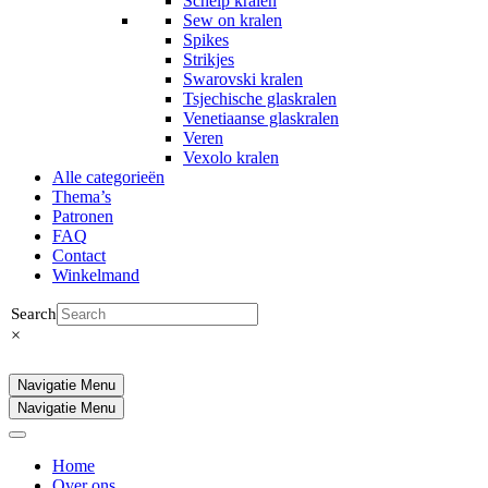
Schelp kralen
Sew on kralen
Spikes
Strikjes
Swarovski kralen
Tsjechische glaskralen
Venetiaanse glaskralen
Veren
Vexolo kralen
Alle categorieën
Thema’s
Patronen
FAQ
Contact
Winkelmand
Search
×
Navigatie Menu
Navigatie Menu
Home
Over ons