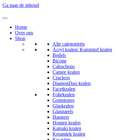
Ga naar de inhoud
Home
Over ons
Shop
Alle categorieën
Acryl kralen/ Kunststof kralen
Bedels
Bicone
Cabochons
Camee kralen
Crackers
DiamonDuo kralen
Facetkralen
Foliekralen
Gemstones
Glaskralen
Glasparels
Hangers
Houten kralen
Katsuki kralen
Keramiek kralen
Kwastjes