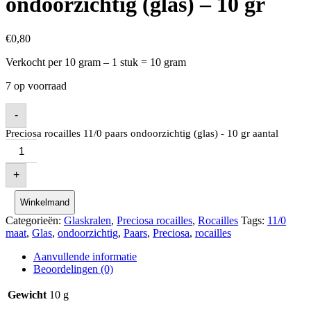
ondoorzichtig (glas) – 10 gr
€
0,80
Verkocht per 10 gram – 1 stuk = 10 gram
7 op voorraad
-
Preciosa rocailles 11/0 paars ondoorzichtig (glas) - 10 gr aantal
+
Winkelmand
Categorieën:
Glaskralen
,
Preciosa rocailles
,
Rocailles
Tags:
11/0
maat
,
Glas
,
ondoorzichtig
,
Paars
,
Preciosa
,
rocailles
Aanvullende informatie
Beoordelingen (0)
Gewicht
10 g