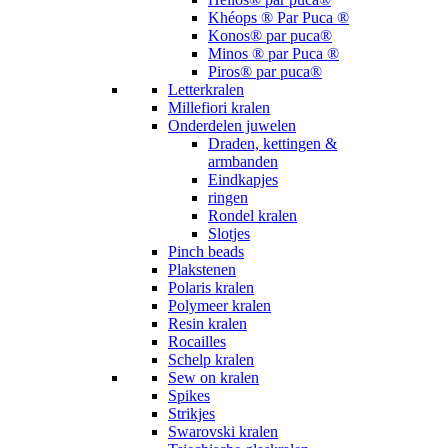
Khéops ® Par Puca ®
Konos® par puca®
Minos ® par Puca ®
Piros® par puca®
Letterkralen
Millefiori kralen
Onderdelen juwelen
Draden, kettingen &
armbanden
Eindkapjes
ringen
Rondel kralen
Slotjes
Pinch beads
Plakstenen
Polaris kralen
Polymeer kralen
Resin kralen
Rocailles
Schelp kralen
Sew on kralen
Spikes
Strikjes
Swarovski kralen