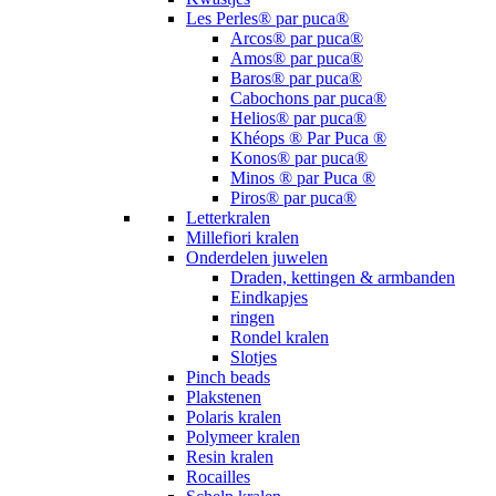
Les Perles® par puca®
Arcos® par puca®
Amos® par puca®
Baros® par puca®
Cabochons par puca®
Helios® par puca®
Khéops ® Par Puca ®
Konos® par puca®
Minos ® par Puca ®
Piros® par puca®
Letterkralen
Millefiori kralen
Onderdelen juwelen
Draden, kettingen & armbanden
Eindkapjes
ringen
Rondel kralen
Slotjes
Pinch beads
Plakstenen
Polaris kralen
Polymeer kralen
Resin kralen
Rocailles