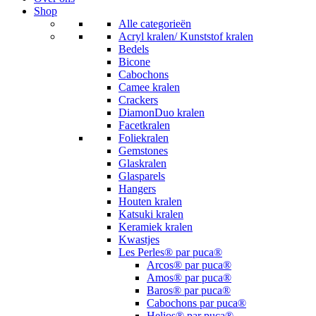
Shop
Alle categorieën
Acryl kralen/ Kunststof kralen
Bedels
Bicone
Cabochons
Camee kralen
Crackers
DiamonDuo kralen
Facetkralen
Foliekralen
Gemstones
Glaskralen
Glasparels
Hangers
Houten kralen
Katsuki kralen
Keramiek kralen
Kwastjes
Les Perles® par puca®
Arcos® par puca®
Amos® par puca®
Baros® par puca®
Cabochons par puca®
Helios® par puca®