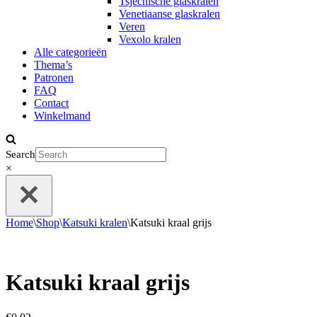
Tsjechische glaskralen
Venetiaanse glaskralen
Veren
Vexolo kralen
Alle categorieën
Thema’s
Patronen
FAQ
Contact
Winkelmand
Search
×
Home
\
Shop
\
Katsuki kralen
\
Katsuki kraal grijs
Katsuki kraal grijs