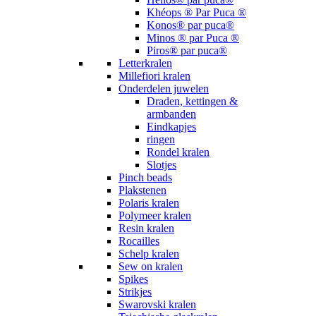
Khéops ® Par Puca ®
Konos® par puca®
Minos ® par Puca ®
Piros® par puca®
Letterkralen
Millefiori kralen
Onderdelen juwelen
Draden, kettingen &
armbanden
Eindkapjes
ringen
Rondel kralen
Slotjes
Pinch beads
Plakstenen
Polaris kralen
Polymeer kralen
Resin kralen
Rocailles
Schelp kralen
Sew on kralen
Spikes
Strikjes
Swarovski kralen