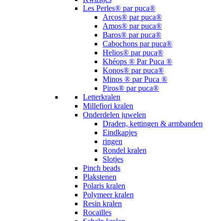
Les Perles® par puca®
Arcos® par puca®
Amos® par puca®
Baros® par puca®
Cabochons par puca®
Helios® par puca®
Khéops ® Par Puca ®
Konos® par puca®
Minos ® par Puca ®
Piros® par puca®
Letterkralen
Millefiori kralen
Onderdelen juwelen
Draden, kettingen & armbanden
Eindkapjes
ringen
Rondel kralen
Slotjes
Pinch beads
Plakstenen
Polaris kralen
Polymeer kralen
Resin kralen
Rocailles