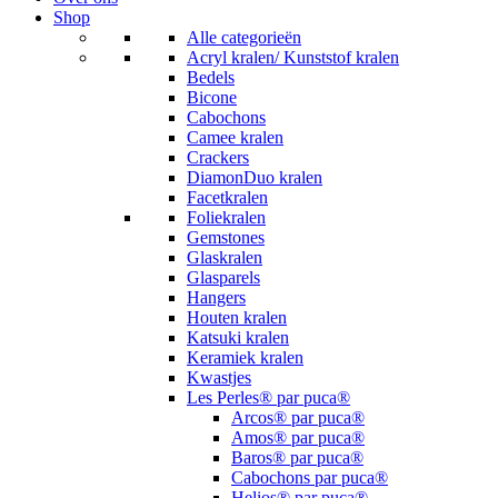
Shop
Alle categorieën
Acryl kralen/ Kunststof kralen
Bedels
Bicone
Cabochons
Camee kralen
Crackers
DiamonDuo kralen
Facetkralen
Foliekralen
Gemstones
Glaskralen
Glasparels
Hangers
Houten kralen
Katsuki kralen
Keramiek kralen
Kwastjes
Les Perles® par puca®
Arcos® par puca®
Amos® par puca®
Baros® par puca®
Cabochons par puca®
Helios® par puca®