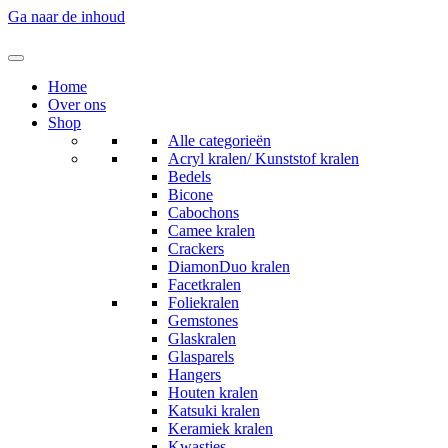
Ga naar de inhoud
Home
Over ons
Shop
Alle categorieën
Acryl kralen/ Kunststof kralen
Bedels
Bicone
Cabochons
Camee kralen
Crackers
DiamonDuo kralen
Facetkralen
Foliekralen
Gemstones
Glaskralen
Glasparels
Hangers
Houten kralen
Katsuki kralen
Keramiek kralen
Kwastjes