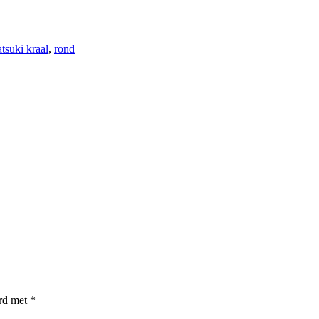
tsuki kraal
,
rond
erd met
*