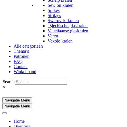
Schelp kralen
Sew on kralen
Spikes
Strikjes
Swarovski kralen
Tsjechische glaskralen
Venetiaanse glaskralen
Veren
Vexolo kralen
Alle categorieën
Thema’s
Patronen
FAQ
Contact
Winkelmand
Search
×
Navigatie Menu
Navigatie Menu
Home
Over ons