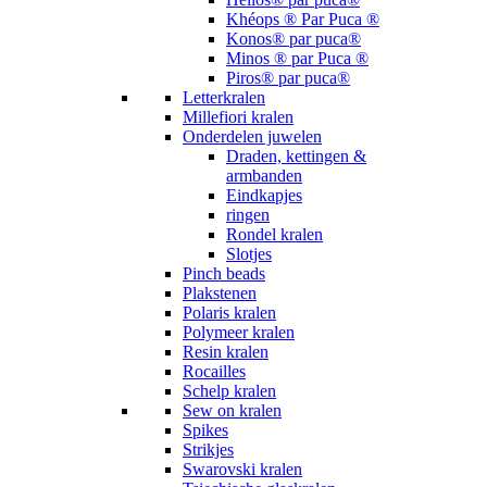
Khéops ® Par Puca ®
Konos® par puca®
Minos ® par Puca ®
Piros® par puca®
Letterkralen
Millefiori kralen
Onderdelen juwelen
Draden, kettingen &
armbanden
Eindkapjes
ringen
Rondel kralen
Slotjes
Pinch beads
Plakstenen
Polaris kralen
Polymeer kralen
Resin kralen
Rocailles
Schelp kralen
Sew on kralen
Spikes
Strikjes
Swarovski kralen