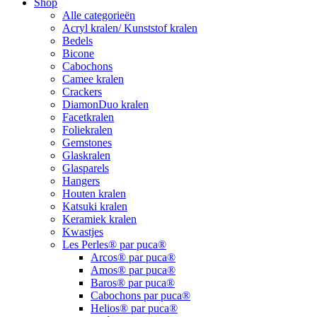
Shop
Alle categorieën
Acryl kralen/ Kunststof kralen
Bedels
Bicone
Cabochons
Camee kralen
Crackers
DiamonDuo kralen
Facetkralen
Foliekralen
Gemstones
Glaskralen
Glasparels
Hangers
Houten kralen
Katsuki kralen
Keramiek kralen
Kwastjes
Les Perles® par puca®
Arcos® par puca®
Amos® par puca®
Baros® par puca®
Cabochons par puca®
Helios® par puca®