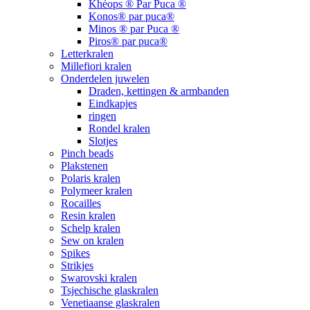
Khéops ® Par Puca ®
Konos® par puca®
Minos ® par Puca ®
Piros® par puca®
Letterkralen
Millefiori kralen
Onderdelen juwelen
Draden, kettingen & armbanden
Eindkapjes
ringen
Rondel kralen
Slotjes
Pinch beads
Plakstenen
Polaris kralen
Polymeer kralen
Rocailles
Resin kralen
Schelp kralen
Sew on kralen
Spikes
Strikjes
Swarovski kralen
Tsjechische glaskralen
Venetiaanse glaskralen