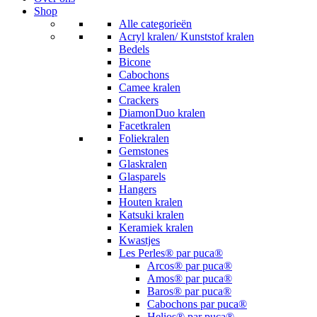
Shop
Alle categorieën
Acryl kralen/ Kunststof kralen
Bedels
Bicone
Cabochons
Camee kralen
Crackers
DiamonDuo kralen
Facetkralen
Foliekralen
Gemstones
Glaskralen
Glasparels
Hangers
Houten kralen
Katsuki kralen
Keramiek kralen
Kwastjes
Les Perles® par puca®
Arcos® par puca®
Amos® par puca®
Baros® par puca®
Cabochons par puca®
Helios® par puca®