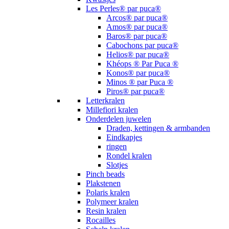
Les Perles® par puca®
Arcos® par puca®
Amos® par puca®
Baros® par puca®
Cabochons par puca®
Helios® par puca®
Khéops ® Par Puca ®
Konos® par puca®
Minos ® par Puca ®
Piros® par puca®
Letterkralen
Millefiori kralen
Onderdelen juwelen
Draden, kettingen & armbanden
Eindkapjes
ringen
Rondel kralen
Slotjes
Pinch beads
Plakstenen
Polaris kralen
Polymeer kralen
Resin kralen
Rocailles