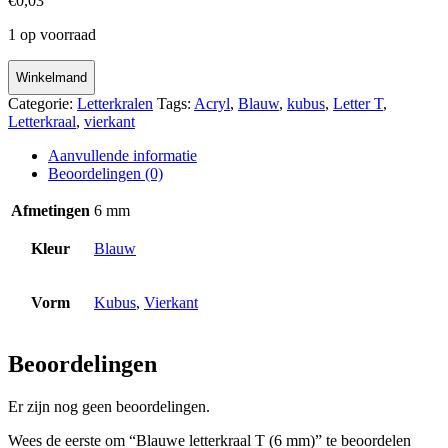
€
0,03
1 op voorraad
Winkelmand
Categorie:
Letterkralen
Tags:
Acryl
,
Blauw
,
kubus
,
Letter T
,
Letterkraal
,
vierkant
Aanvullende informatie
Beoordelingen (0)
Afmetingen
6 mm
Kleur
Blauw
Vorm
Kubus
,
Vierkant
Beoordelingen
Er zijn nog geen beoordelingen.
Wees de eerste om “Blauwe letterkraal T (6 mm)” te beoordelen