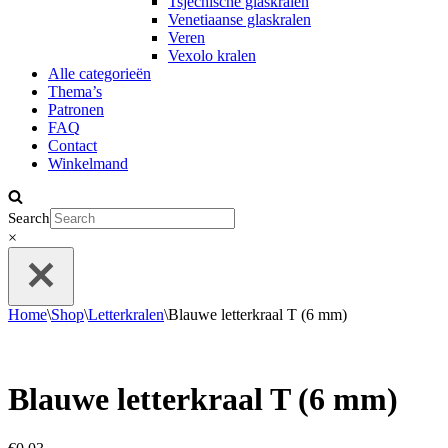
Tsjechische glaskralen
Venetiaanse glaskralen
Veren
Vexolo kralen
Alle categorieën
Thema’s
Patronen
FAQ
Contact
Winkelmand
Search
×
Home
\
Shop
\
Letterkralen
\
Blauwe letterkraal T (6 mm)
Blauwe letterkraal T (6 mm)