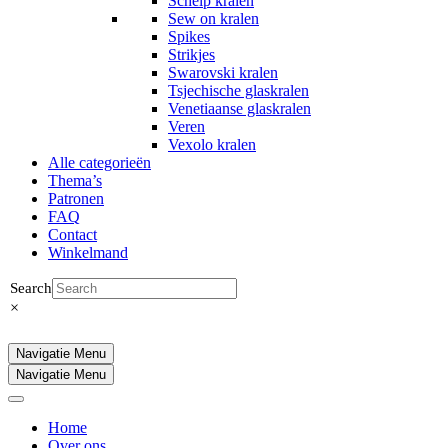
Schelp kralen
Sew on kralen
Spikes
Strikjes
Swarovski kralen
Tsjechische glaskralen
Venetiaanse glaskralen
Veren
Vexolo kralen
Alle categorieën
Thema’s
Patronen
FAQ
Contact
Winkelmand
Search
×
Navigatie Menu
Navigatie Menu
Home
Over ons