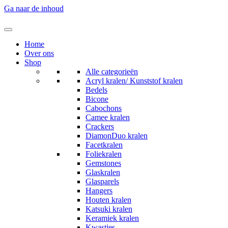
Ga naar de inhoud
Home
Over ons
Shop
Alle categorieën
Acryl kralen/ Kunststof kralen
Bedels
Bicone
Cabochons
Camee kralen
Crackers
DiamonDuo kralen
Facetkralen
Foliekralen
Gemstones
Glaskralen
Glasparels
Hangers
Houten kralen
Katsuki kralen
Keramiek kralen
Kwastjes