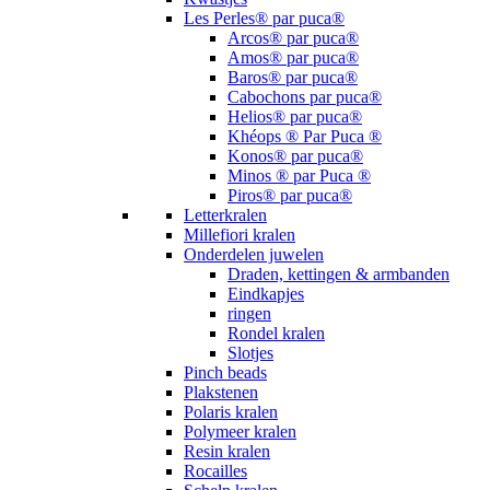
Les Perles® par puca®
Arcos® par puca®
Amos® par puca®
Baros® par puca®
Cabochons par puca®
Helios® par puca®
Khéops ® Par Puca ®
Konos® par puca®
Minos ® par Puca ®
Piros® par puca®
Letterkralen
Millefiori kralen
Onderdelen juwelen
Draden, kettingen & armbanden
Eindkapjes
ringen
Rondel kralen
Slotjes
Pinch beads
Plakstenen
Polaris kralen
Polymeer kralen
Resin kralen
Rocailles