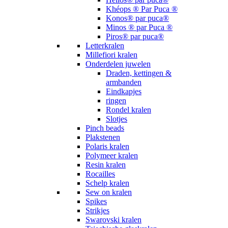
Khéops ® Par Puca ®
Konos® par puca®
Minos ® par Puca ®
Piros® par puca®
Letterkralen
Millefiori kralen
Onderdelen juwelen
Draden, kettingen &
armbanden
Eindkapjes
ringen
Rondel kralen
Slotjes
Pinch beads
Plakstenen
Polaris kralen
Polymeer kralen
Resin kralen
Rocailles
Schelp kralen
Sew on kralen
Spikes
Strikjes
Swarovski kralen