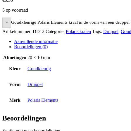
€
0,50
5 op voorraad
Goudkleurige Polaris Elements kraal in de vorm van een druppel
-
Artikelnummer:
DD12
Categorie:
Polaris kralen
Tags:
Druppel
,
Goud
Aanvullende informatie
Beoordelingen (0)
Afmetingen
20 × 10 mm
Kleur
Goudkleurig
Vorm
Druppel
Merk
Polaris Elements
Beoordelingen
Er zijn nog geen beoordelingen.