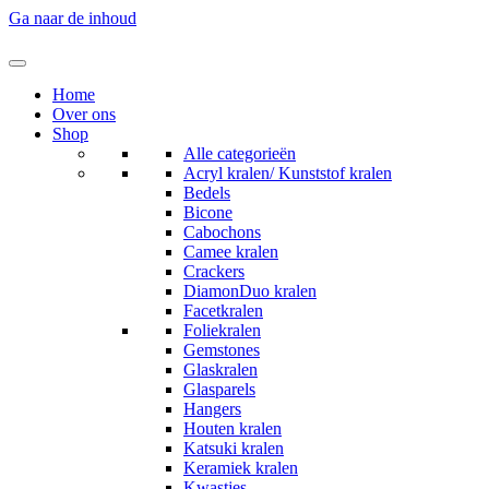
Ga naar de inhoud
Home
Over ons
Shop
Alle categorieën
Acryl kralen/ Kunststof kralen
Bedels
Bicone
Cabochons
Camee kralen
Crackers
DiamonDuo kralen
Facetkralen
Foliekralen
Gemstones
Glaskralen
Glasparels
Hangers
Houten kralen
Katsuki kralen
Keramiek kralen
Kwastjes