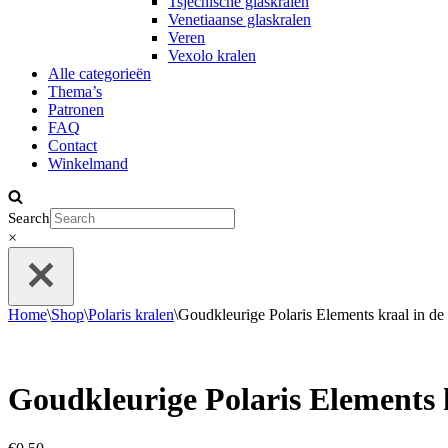
Tsjechische glaskralen
Venetiaanse glaskralen
Veren
Vexolo kralen
Alle categorieën
Thema’s
Patronen
FAQ
Contact
Winkelmand
Search
×
Home
\
Shop
\
Polaris kralen
\
Goudkleurige Polaris Elements kraal in d
Goudkleurige Polaris Elements 