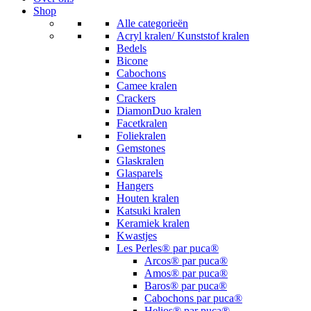
Shop
Alle categorieën
Acryl kralen/ Kunststof kralen
Bedels
Bicone
Cabochons
Camee kralen
Crackers
DiamonDuo kralen
Facetkralen
Foliekralen
Gemstones
Glaskralen
Glasparels
Hangers
Houten kralen
Katsuki kralen
Keramiek kralen
Kwastjes
Les Perles® par puca®
Arcos® par puca®
Amos® par puca®
Baros® par puca®
Cabochons par puca®
Helios® par puca®