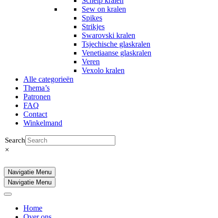
Schelp kralen
Sew on kralen
Spikes
Strikjes
Swarovski kralen
Tsjechische glaskralen
Venetiaanse glaskralen
Veren
Vexolo kralen
Alle categorieën
Thema’s
Patronen
FAQ
Contact
Winkelmand
Search
×
Navigatie Menu
Navigatie Menu
Home
Over ons